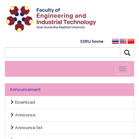
SSRU home
Toggle
navigati
Announcement
Download
Announce
Announce list