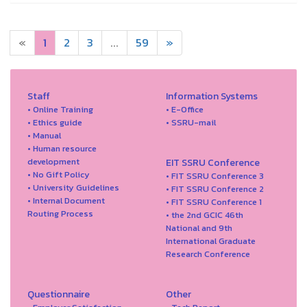
«
1
2
3
...
59
»
Staff
Information Systems
• Online Training
• E-Office
• Ethics guide
• SSRU-mail
• Manual
• Human resource
development
EIT SSRU Conference
• No Gift Policy
• FIT SSRU Conference 3
• University Guidelines
• FIT SSRU Conference 2
• Internal Document
• FIT SSRU Conference 1
Routing Process
• the 2nd GCIC 46th
National and 9th
International Graduate
Research Conference
Questionnaire
Other