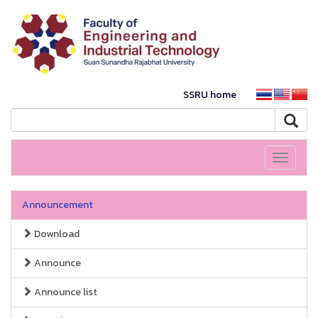
SSRU home
Toggle
navigati
Announcement
Download
Announce
Announce list