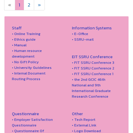
«
1
2
»
Staff
Information Systems
• Online Training
• E-Office
• Ethics guide
• SSRU-mail
• Manual
• Human resource
development
EIT SSRU Conference
• No Gift Policy
• FIT SSRU Conference 3
• University Guidelines
• FIT SSRU Conference 2
• Internal Document
• FIT SSRU Conference 1
Routing Process
• the 2nd GCIC 46th
National and 9th
International Graduate
Research Conference
Questionnaire
Other
• Employer Satisfaction
• Tech Report
Questionnaire
• External Link
• Questionnaire Of
• Logo Download