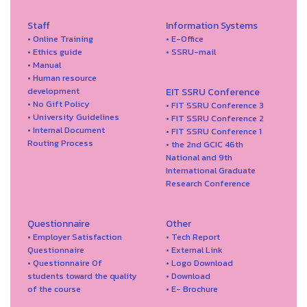
Staff
Information Systems
• Online Training
• E-Office
• Ethics guide
• SSRU-mail
• Manual
• Human resource
development
EIT SSRU Conference
• No Gift Policy
• FIT SSRU Conference 3
• University Guidelines
• FIT SSRU Conference 2
• Internal Document
• FIT SSRU Conference 1
Routing Process
• the 2nd GCIC 46th
National and 9th
International Graduate
Research Conference
Questionnaire
Other
• Employer Satisfaction
• Tech Report
Questionnaire
• External Link
• Questionnaire Of
• Logo Download
students toward the quality
• Download
of the course
• E- Brochure