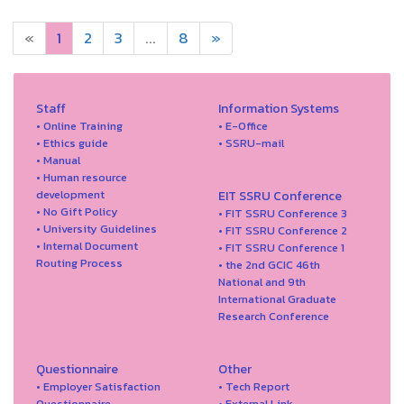
«
1
2
3
...
8
»
Staff
Information Systems
• Online Training
• E-Office
• Ethics guide
• SSRU-mail
• Manual
• Human resource
development
EIT SSRU Conference
• No Gift Policy
• FIT SSRU Conference 3
• University Guidelines
• FIT SSRU Conference 2
• Internal Document
• FIT SSRU Conference 1
Routing Process
• the 2nd GCIC 46th
National and 9th
International Graduate
Research Conference
Questionnaire
Other
• Employer Satisfaction
• Tech Report
Questionnaire
• External Link