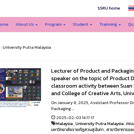
SSRU home
ome
About Us
Program
Student
Trainning
Qu
 : University Putra Malaysia
Lecturer of Product and Packagin
speaker on the topic of Product D
classroom activity between Suan 
and College of Creative Arts, Uni
On January 8, 2025, Assistant Professor D
Packaging ...
2025-02-03 14:17:17
Malaysia
,
University Putra Malaysia
,
คณะ
มหาวิทยาลัยราชภัฏสวนสุนันทา
,
สาขาวิชาการออ