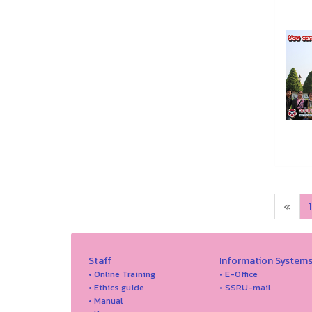
«
1
Staff
Information System
• Online Training
• E-Office
• Ethics guide
• SSRU-mail
• Manual