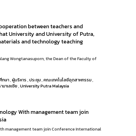
cooperation between teachers and
at University and University of Putra,
materials and technology teaching
Palang Wongtanasuporn, the Dean of the Faculty of
ศึกษา
,
ผู้บริหาร
,
ประชุม
,
คณะเทคโนโลยีอุตสาหกรรม
,
รามาเลเซีย
,
University Putra Malaysia
chnology With management team join
sia
With management team join Conference International