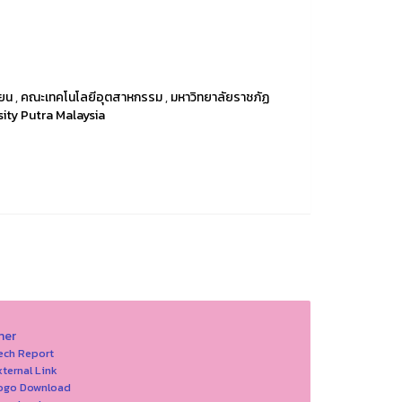
่ยน
,
คณะเทคโนโลยีอุตสาหกรรม
,
มหาวิทยาลัยราชภัฏ
sity Putra Malaysia
her
ech Report
xternal Link
Logo Download