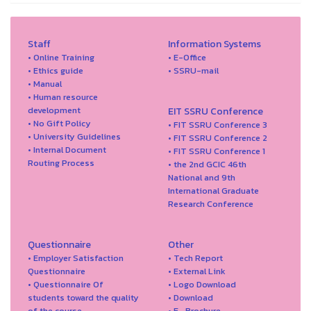
Staff
Information Systems
• Online Training
• E-Office
• Ethics guide
• SSRU-mail
• Manual
• Human resource
development
EIT SSRU Conference
• No Gift Policy
• FIT SSRU Conference 3
• University Guidelines
• FIT SSRU Conference 2
• Internal Document
• FIT SSRU Conference 1
Routing Process
• the 2nd GCIC 46th
National and 9th
International Graduate
Research Conference
Questionnaire
Other
• Employer Satisfaction
• Tech Report
Questionnaire
• External Link
• Questionnaire Of
• Logo Download
students toward the quality
• Download
of the course
• E- Brochure