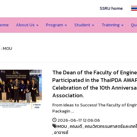
SSRU home
ome
About Us
Program
Student
Trainning
Qu
 : MOU
The Dean of the Faculty of Engine
Participated in the ThaiPDA AWA
Celebration of the 10th Anniversa
Association.
From Ideas to Success! The Faculty of Engi
Packagin ...
2026-06-17 12:06:06
MOU
,
คณบดี
,
คณะวิศวกรรมศาสตร์และเทคโ
,
อาจารย์