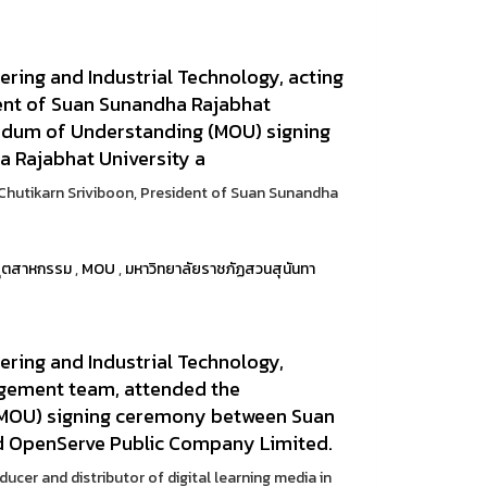
ering and Industrial Technology, acting
dent of Suan Sunandha Rajabhat
ndum of Understanding (MOU) signing
 Rajabhat University a
 Chutikarn Sriviboon, President of Suan Sunandha
อุตสาหกรรม
,
MOU
,
มหาวิทยาลัยราชภัฏสวนสุนันทา
ering and Industrial Technology,
agement team, attended the
MOU) signing ceremony between Suan
d OpenServe Public Company Limited.
cer and distributor of digital learning media in