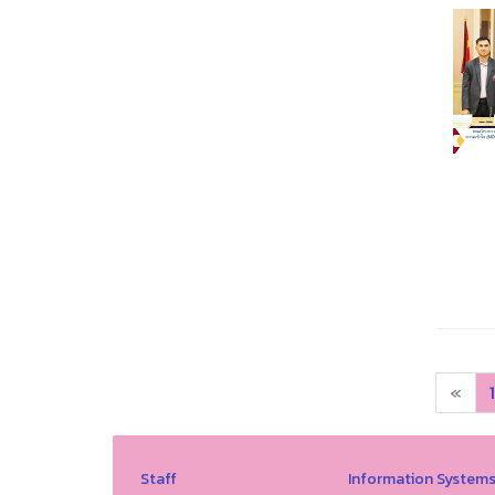
«
1
Staff
Information System