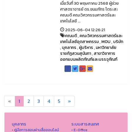
เมื่อวันที่ 30 พฤษภาคม 2568 ผู้ช่วย
ศาสตราจารย์ ดร.ชนมภัทร โตระสะ
คณบดี คณะวิศวกรรมศาสตร์และ
เทคโนโลยี ...
2025-06-04 12:26:21
คณบดี
,
คณะวิศวกรรมศาสตร์และ
เทคโนโลยีอุตสาหกรรม
,
MOU
,
บริษัท
,
บุคลากร
,
ผู้บริหาร
,
มหาวิทยาลัย
ราชภัฏสวนสุนันทา
,
สาขาวิชาการ
ออกแบบผลิตภัณฑ์และบรรจุภัณฑ์
«
1
2
3
4
5
»
บุคลากร
ระบบสารสนเทศ
• คู่มือการสอนผ่านสื่อออนไลน์
• E-Office