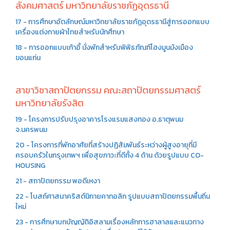
สังคมศาสตร์ มหาวิทยาลัยราชภัฏอุดรธานี
17 - การศึกษาอัตลักษณ์มหาวิทยาลัยราชภัฏอุดรธานีสู่การออกแบบ
เครื่องแต่งกายผ้าไทยสำหรับนักศึกษา
18 - การออกแบบเก้าอี้ นั่งพักสำหรับพิพิธภัณฑ์โฮงมูนมังเมือง
ขอนแก่น
สาขาวิชาสถาปัตยกรรม คณะสถาปัตยกรรมศาสตร์
มหาวิทยาลัยรังสิต
19 - โครงการปรับปรุงอาคารโรงแรมแสงทอง อ.ธาตุพนม
จ.นครพนม
20 - โครงการที่พักอาศัยที่สร้างปฏิสัมพันธ์ระหว่างผู้สูงอายุที่มี
ครอบครัวในกรุงเทพฯ เพื่อสุขภาวะที่ดีทั้ง 4 ด้าน ด้วยรูปแบบ CO-
HOUSING
21 - สถาปัตยกรรม พอดีเหงา
22 - โบสถ์ศาสนาคริสต์นิกายคาทอลิก รูปแบบสถาปัตยกรรมพื้นถิ่น
ใหม่
23 - การศึกษาบทบัญญัติอิสลามเรื่องหลักการฮาลาลและแนวทาง