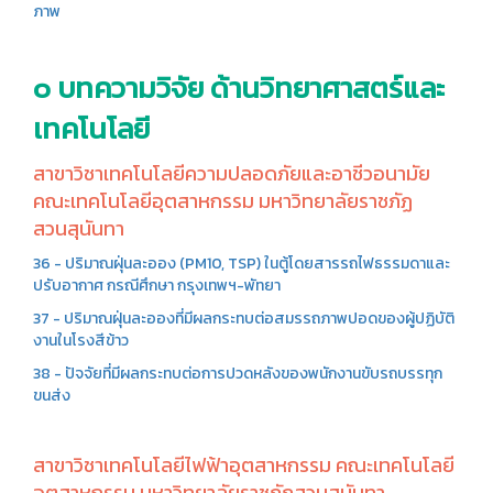
ภาพ
๐ บทความวิจัย ด้านวิทยาศาสตร์และ
เทคโนโลยี
สาขาวิชาเทคโนโลยีความปลอดภัยและอาชีวอนามัย
คณะเทคโนโลยีอุตสาหกรรม มหาวิทยาลัยราชภัฏ
สวนสุนันทา
36 - ปริมาณฝุ่นละออง (PM10, TSP) ในตู้โดยสารรถไฟธรรมดาและ
ปรับอากาศ กรณีศึกษา กรุงเทพฯ-พัทยา
37 - ปริมาณฝุ่นละอองที่มีผลกระทบต่อสมรรถภาพปอดของผู้ปฏิบัติ
งานในโรงสีข้าว
38 - ปัจจัยที่มีผลกระทบต่อการปวดหลังของพนักงานขับรถบรรทุก
ขนส่ง
สาขาวิชาเทคโนโลยีไฟฟ้าอุตสาหกรรม คณะเทคโนโลยี
อุตสาหกรรม มหาวิทยาลัยราชภัฏสวนสุนันทา