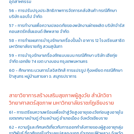
อุตสาหกรรม
56 - การปรับปรุงประสิทธิภาพการจัดการคลังสินค้า กรณีศึกษา
บริษัท แอปโป จำกัด
57 - การทำงานเพื่อความปลอดภัยของพนักงานฝ่ายผลิต บริษัทจำรัส
คอนสตรัคชั่นแอนด์ ซัพพลาย จำกัด
58 - การทำแผนการบำรุงรักษาเครื่องปั้มน้ำ อาคาร 12 โรงเรียนสาธิต
มหาวิทยาลัยราชภัฎ สวนสุนันทา
59 - การบำรุงรักษาเครื่องถักแบบแบน กรณีศึกษา บริษัท เฮียกุ่ย
จำกัด เอกชัย 74 เขต บางบอน กรุงเทพมหานคร
60 - ศึกษากระบวนการโลจิสติกส์ การแปรรูป กุ้งเหยียด กรณีศึกษา
ป้าสุนทร หมู่บ้านสาขลา จ. สมุทรปราการ
สาขาวิชาการสร้างเสริมสุขภาพผู้สูงวัย สำนักวิชา
วิทยาศาสตร์สุขภาพ มหาวิทยาลัยราชภัฏเชียงราย
61 - การเตรียมความพร้อมเพื่อเข้าสู่วัยสูงอายุของวัยก่อนสูงอายุใน
เขตเทศบาลบ้านดู่ ตำบลบ้านดู่ อำเภอเมือง จังหวัดเชียงราย
62 - ความรู้และทัศนคติเกี่ยวกับการออกกำลังกายของผู้สูงอายุกลุ่ม
ชาติพันธุ์ ที่อาศัยอยู่ในตำบลแม่สลองนอก อำเภอแม่ฟ้าหลวง จังหวัด