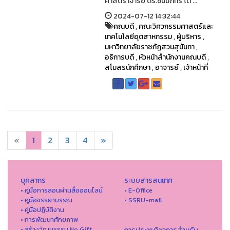
ศาสตราจารย์ ดร.ชนมภัทร โต ...
2024-07-12 14:32:44
คณบดี
,
คณะวิศวกรรมศาสตร์และ
เทคโนโลยีอุตสาหกรรม
,
ผู้บริหาร
,
มหาวิทยาลัยราชภัฏสวนสุนันทา
,
อธิการบดี
,
หัวหน้าสำนักงานคณบดี
,
สโมสรนักศึกษา
,
อาจารย์
,
เจ้าหน้าที่
«
1
2
3
4
»
บุคลากร
ระบบสารสนเทศ
• คู่มือการสอนผ่านสื่อออนไลน์
• E-Office
• คูมือจรรยาบรรณ
• SSRU-mail
• คู่มือปฏิบัติงาน
• การพัฒนาศักยภาพ
• สร้างวัฒนธรรม No Gift