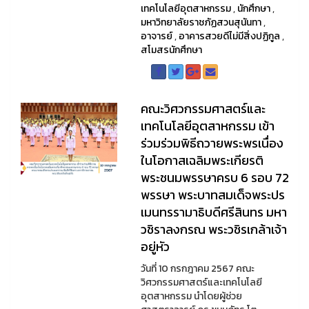
เทคโนโลยีอุตสาหกรรม
,
นักศึกษา
,
มหาวิทยาลัยราชภัฏสวนสุนันทา
,
อาจารย์
,
อาคารสวยดีไม่มีสิ่งปฏิกูล
,
สโมสรนักศึกษา
คณะวิศวกรรมศาสตร์และ
เทคโนโลยีอุตสาหกรรม เข้า
ร่วมร่วมพิธีถวายพระพรเนื่อง
ในโอกาสเฉลิมพระเกียรติ
พระชนมพรรษาครบ 6 รอบ 72
พรรษา พระบาทสมเด็จพระปร
เมนทรรามาธิบดีศรีสินทร มหา
วชิราลงกรณ พระวชิรเกล้าเจ้า
อยู่หัว
วันที่ 10 กรกฎาคม 2567 คณะ
วิศวกรรมศาสตร์และเทคโนโลยี
อุตสาหกรรม นำโดยผู้ช่วย