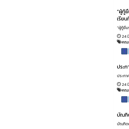
“ผู้กู
เรียน
“ผู้กู้ย
24 ม
คณะ
ประกา
ประกาศ
24 ม
คณะ
บัณฑิ
บัณฑิตต