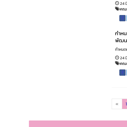
24 ม
คณะ
กำหนด
พัฒน
กำหนดก
24 ม
คณะ
«
1