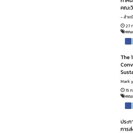
กำหนด
คณะว
- สำหรั
27 
คณะ
The 1
Conve
Susta
Mark y
15 ก
คณะ
ประกา
การส