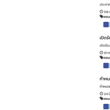
ประกาศส
08 ก
คณะ
เปิดร
เปิดรั
01 ก
คณะ
กำหน
กำหนดก
24 ม
คณะ