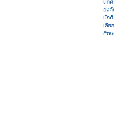
นักศ
องค์
นักศ
เลือ
ศึกษ