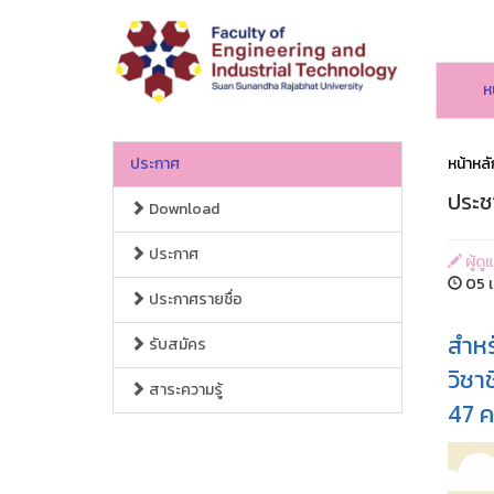
ห
ประกาศ
หน้าหลั
ประช
Download
ประกาศ
ผู้ด
05 เ
ประกาศรายชื่อ
สำหร
รับสมัคร
วิชา
สาระความรู้
47 ค