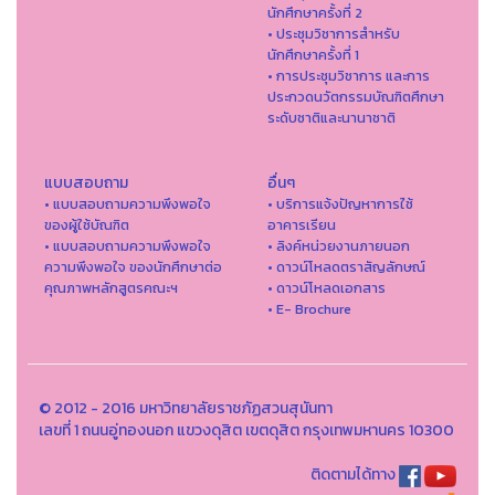
นักศึกษาครั้งที่ 2
• ประชุมวิชาการสำหรับ
นักศึกษาครั้งที่ 1
• การประชุมวิชาการ และการ
ประกวดนวัตกรรมบัณฑิตศึกษา
ระดับชาติและนานาชาติ
แบบสอบถาม
อื่นๆ
• แบบสอบถามความพึงพอใจ
• บริการแจ้งปัญหาการใ่ช้
ของผู้ใช้บัณฑิต
อาคารเรียน
• แบบสอบถามความพึงพอใจ
• ลิงค์หน่วยงานภายนอก
ความพึงพอใจ ของนักศึกษาต่อ
• ดาวน์โหลดตราสัญลักษณ์
คุณภาพหลักสูตรคณะฯ
• ดาวน์โหลดเอกสาร
• E- Brochure
© 2012 - 2016 มหาวิทยาลัยราชภัฏสวนสุนันทา
เลขที่ 1 ถนนอู่ทองนอก แขวงดุสิต เขตดุสิต กรุงเทพมหานคร 10300
ติดตามได้ทาง