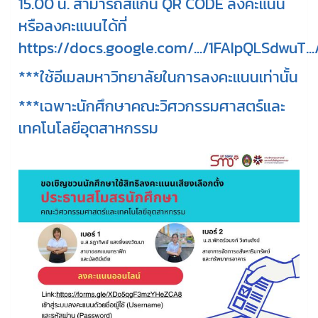
15.00 น. สามารถสแกน QR CODE ลงคะแนน
หรือลงคะแนนได้ที่
https://docs.google.com/.../1FAIpQLSdwuT...
***ใช้อีเมลมหาวิทยาลัยในการลงคะแนนเท่านั้น
***เฉพาะนักศึกษาคณะวิศวกรรมศาสตร์และ
เทคโนโลยีอุตสาหกรรม