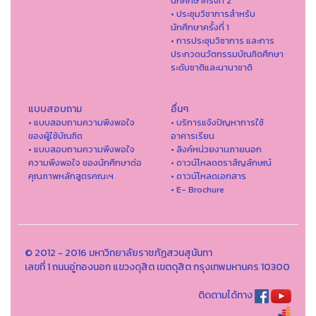
นักศึกษาครั้งที่ 2
• ประชุมวิชาการสำหรับ
นักศึกษาครั้งที่ 1
• การประชุมวิชาการ และการ
ประกวดนวัตกรรมบัณฑิตศึกษา
ระดับชาติและนานาชาติ
แบบสอบถาม
อื่นๆ
• แบบสอบถามความพึงพอใจ
• บริการแจ้งปัญหาการใ่ช้
ของผู้ใช้บัณฑิต
อาคารเรียน
• แบบสอบถามความพึงพอใจ
• ลิงค์หน่วยงานภายนอก
ความพึงพอใจ ของนักศึกษาต่อ
• ดาวน์โหลดตราสัญลักษณ์
คุณภาพหลักสูตรคณะฯ
• ดาวน์โหลดเอกสาร
• E- Brochure
© 2012 - 2016 มหาวิทยาลัยราชภัฏสวนสุนันทา
เลขที่ 1 ถนนอู่ทองนอก แขวงดุสิต เขตดุสิต กรุงเทพมหานคร 10300
ติดตามได้ทาง