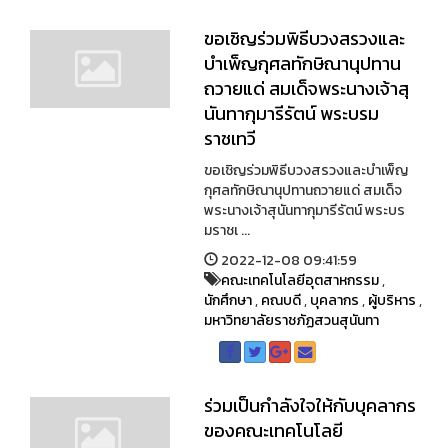
ขอเชิญร่วมพิธีบวงสรวงและ
บำเพ็ญกุศลทักษิณานุปทาน
ถวายแด่ สมเด็จพระนางเจ้าสุ
นันทากุมารีรัตน์ พระบรม
ราชเทวี
ขอเชิญร่วมพิธีบวงสรวงและบำเพ็ญ
กุศลทักษิณานุปทานถวายแด่ สมเด็จ
พระนางเจ้าสุนันทากุมารีรัตน์ พระบร
มราชเ ...
2022-12-08 09:41:59
คณะเทคโนโลยีอุตสาหกรรม
,
นักศึกษา
,
คณบดี
,
บุคลากร
,
ผู้บริหาร
,
มหาวิทยาลัยราชภัฏสวนสุนันทา
ร่วมเป็นกำลังใจให้กับบุคลากร
ของคณะเทคโนโลยี