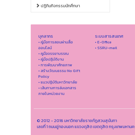
ปฏิทินกิจกรรมนักศึกษา
บุคลากร
ระบบสารสนเทศ
• คู่มือการสอนผ่านสื่อ
• E-Office
ออนไลน์
• SSRU-mail
• คูมือจรรยาบรรณ
• คู่มือปฏิบัติงาน
• การพัฒนาศักยภาพ
• สร้างวัฒนธรรม No Gift
Policy
• แนวปฏิบัติมหาวิทยาลัย
• เส้นทางการส่งเอกสาร
ภายในหน่วยงาน
© 2012 - 2016 มหาวิทยาลัยราชภัฏสวนสุนันทา
เลขที่ 1 ถนนอู่ทองนอก แขวงดุสิต เขตดุสิต กรุงเทพมหาน