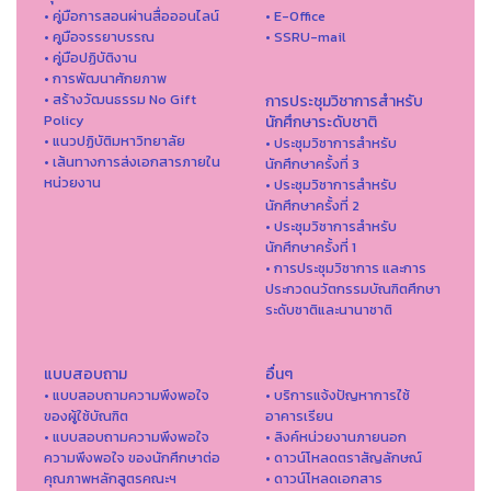
• คู่มือการสอนผ่านสื่อออนไลน์
• E-Office
• คูมือจรรยาบรรณ
• SSRU-mail
• คู่มือปฏิบัติงาน
• การพัฒนาศักยภาพ
• สร้างวัฒนธรรม No Gift
การประชุมวิชาการสำหรับ
Policy
นักศึกษาระดับชาติ
• แนวปฏิบัติมหาวิทยาลัย
• ประชุมวิชาการสำหรับ
• เส้นทางการส่งเอกสารภายใน
นักศึกษาครั้งที่ 3
หน่วยงาน
• ประชุมวิชาการสำหรับ
นักศึกษาครั้งที่ 2
• ประชุมวิชาการสำหรับ
นักศึกษาครั้งที่ 1
• การประชุมวิชาการ และการ
ประกวดนวัตกรรมบัณฑิตศึกษา
ระดับชาติและนานาชาติ
แบบสอบถาม
อื่นๆ
• แบบสอบถามความพึงพอใจ
• บริการแจ้งปัญหาการใ่ช้
ของผู้ใช้บัณฑิต
อาคารเรียน
• แบบสอบถามความพึงพอใจ
• ลิงค์หน่วยงานภายนอก
ความพึงพอใจ ของนักศึกษาต่อ
• ดาวน์โหลดตราสัญลักษณ์
คุณภาพหลักสูตรคณะฯ
• ดาวน์โหลดเอกสาร