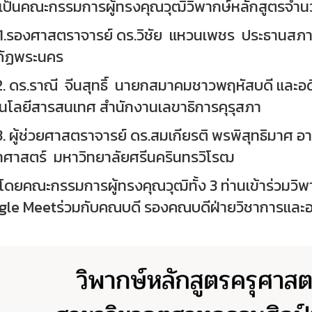
เป็นคณะกรรมการผู้ทรงคุณวุฒิวิพากษ์หลักสูตรจำนว
องศาสตราจารย์ ดร.วิชัย แหวนเพชร ประธานสภาค
ภัฏพระนคร
ร.ราณี จีนสุทธิ์ นายกสมาคมชาวพฤหัสบดี และอด
นโลยีสารสนเทศ สำนักงานเลขาธิการคุรุสภา
ู้ช่วยศาสตราจารย์ ดร.สมเกียรติ พรพิสุทธิมาศ อ
าศาสตร์ มหาวิทยาลัยศรีนครินทรวิโรฒ
ณะกรรมการผู้ทรงคุณวุฒิทั้ง 3 ท่านเข้าร่วมวิพ
le Meetร่วมกับคณบดี รองคณบดีฝ่ายวิชาการและอ