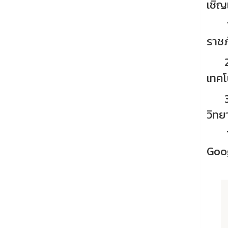
เชิญ
1.ร
ราช
2. ด
เทคโ
3. ผ
วิทย
โดยค
Goog