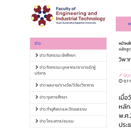
ห
ข่าว
หน้าหลั
หลักสู
ข่าว กิจกรรม นักศึกษา
วิพา
ข่าว กิจกรรม บุคลากร/อาจารย์/ผู้
บริหาร
ผู้ด
07 ก
ข่าว ผลงาน/รางวัล/วิจัย/วิชาการ
เมื่
ข่าว ทุนการศึกษา
หลัก
ข่าว ทำนุศิลปะและวัฒนธรรม
พ.ศ.
ข่าว โครงการ/อบรม
ประธ