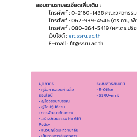
สอบถามรายละเอียดเพิ่มเติม :
โทรศัพท์ : 0-2160-1438
คณะวิศวกรรมศ
โทรศัพท์ : 062-939-4546
(ดร.ภานุ พ
โทรศัพท์ :
080-364-5419 (ผศ.ดร.ปรีช
เว็บไซต์ :
eit.ssru.ac.th
E–mail : fit@ssru.ac.th
บุคลากร
ระบบสารสนเทศ
• คู่มือการสอนผ่านสื่อ
• E-Office
ออนไลน์
• SSRU-mail
• คูมือจรรยาบรรณ
• คู่มือปฏิบัติงาน
• การพัฒนาศักยภาพ
• สร้างวัฒนธรรม No Gift
Policy
• แนวปฏิบัติมหาวิทยาลัย
• เส้นทางการส่งเอกสาร