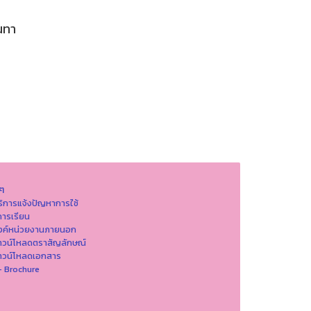
นทา
นๆ
ริการแจ้งปัญหาการใ่ช้
ารเรียน
ิงค์หน่วยงานภายนอก
าวน์โหลดตราสัญลักษณ์
าวน์โหลดเอกสาร
- Brochure