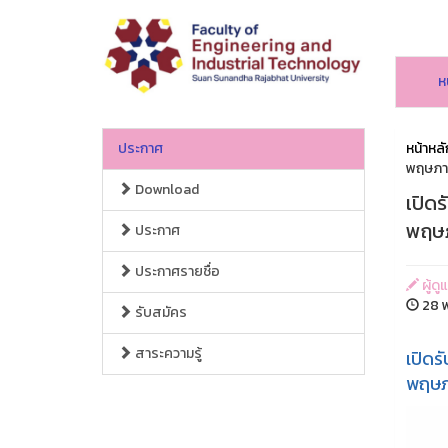
ห
ประกาศ
หน้าหลั
พฤษภาคม
Download
เปิดร
พฤษภา
ประกาศ
ประกาศรายชื่อ
ผู้ด
28 พ
รับสมัคร
สาระความรู้
เปิดร
พฤษภา