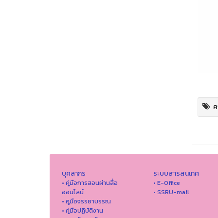
ค
บุคลากร
ระบบสารสนเทศ
• คู่มือการสอนผ่านสื่อ
• E-Office
ออนไลน์
• SSRU-mail
• คูมือจรรยาบรรณ
• คู่มือปฏิบัติงาน