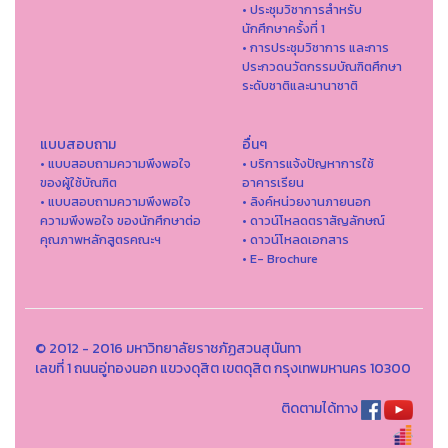
• ประชุมวิชาการสำหรับ
นักศึกษาครั้งที่ 1
• การประชุมวิชาการ และการ
ประกวดนวัตกรรมบัณฑิตศึกษา
ระดับชาติและนานาชาติ
แบบสอบถาม
อื่นๆ
• แบบสอบถามความพึงพอใจ
• บริการแจ้งปัญหาการใ่ช้
ของผู้ใช้บัณฑิต
อาคารเรียน
• แบบสอบถามความพึงพอใจ
• ลิงค์หน่วยงานภายนอก
ความพึงพอใจ ของนักศึกษาต่อ
• ดาวน์โหลดตราสัญลักษณ์
คุณภาพหลักสูตรคณะฯ
• ดาวน์โหลดเอกสาร
• E- Brochure
© 2012 - 2016 มหาวิทยาลัยราชภัฏสวนสุนันทา
เลขที่ 1 ถนนอู่ทองนอก แขวงดุสิต เขตดุสิต กรุงเทพมหานคร 10300
ติดตามได้ทาง