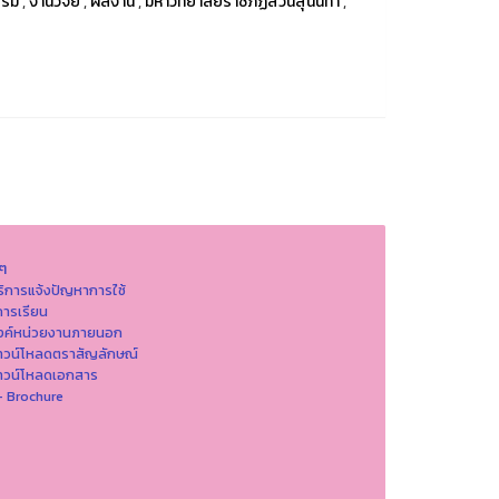
รรม
,
งานวิจัย
,
ผลงาน
,
มหาวิทยาลัยราชภัฏสวนสุนันทา
,
นๆ
ริการแจ้งปัญหาการใ่ช้
ารเรียน
ิงค์หน่วยงานภายนอก
าวน์โหลดตราสัญลักษณ์
าวน์โหลดเอกสาร
- Brochure