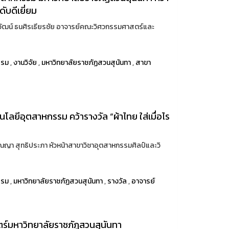
ดับดีเยี่ยม
วัฒน์ ธนศิรเธียรชัย อาจารย์คณะวิศวกรรมศาสตร์และ
รรม
,
งานวิจัย
,
มหาวิทยาลัยราชภัฏสวนสุนันทา
,
สาขา
ยีอุตสาหกรรม คว้ารางวัล “ผ้าไทย ใส่เมื่อไร
ิณญา สุทธิประภา หัวหน้าสาขาวิชาอุตสาหกรรมศิลป์และวิ
รรม
,
มหาวิทยาลัยราชภัฏสวนสุนันทา
,
รางวัล
,
อาจารย์
์มหาวิทยาลัยราชภัฏสวนสุนันทา