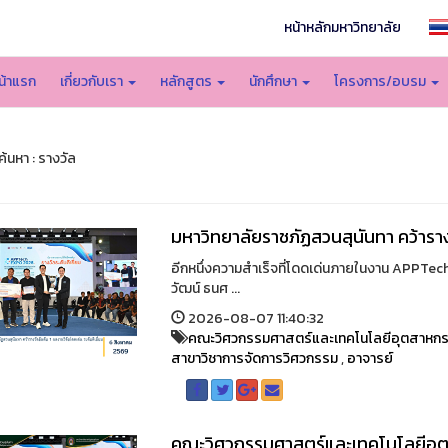
หน้าหลักมหาวิทยาลัย
น้าแรก
เกี่ยวกับเรา
หลักสูตร
นักศึกษา
โครงการ/อบรม
้นหา : รางวัล
มหาวิทยาลัยราชภัฏสวนสุนันทา คว้ารางว
อีกหนึ่งความสำเร็จที่โดดเด่นภายในงาน APPTe
วัฒน์ ธนศ ...
2026-08-07 11:40:32
คณะวิศวกรรมศาสตร์และเทคโนโลยีอุตสาหก
สาขาวิชาการจัดการวิศวกรรม
,
อาจารย์
คณะวิศวกรรมศาสตร์และเทคโนโลยีอุต