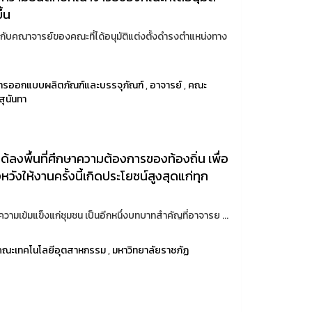
ึ้น
บคณาจารย์ของคณะที่ได้อนุมัติแต่งตั้งดำรงตำแหน่งทาง
การออกแบบผลิตภัณฑ์และบรรจุภัณฑ์
,
อาจารย์
,
คณะ
ุนันทา
ลงพื้นที่ศึกษาความต้องการของท้องถิ่น เพื่อ
วังให้งานครั้งนี้เกิดประโยชน์สูงสุดแก่ทุก
มความเข้มแข็งแก่ชุมชน เป็นอีกหนึ่งบทบาทสำคัญที่อาจารย ...
คณะเทคโนโลยีอุตสาหกรรม
,
มหาวิทยาลัยราชภัฏ