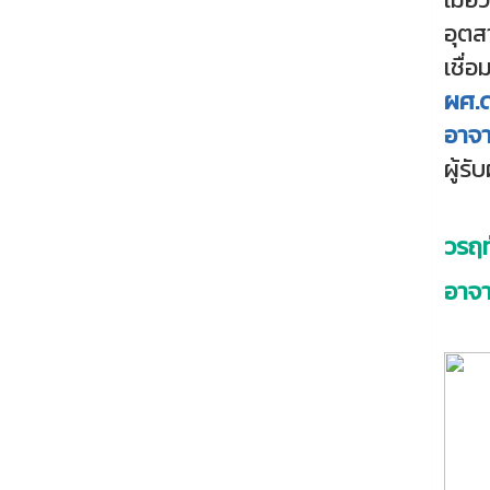
อุตส
เชื่อ
ผศ.ด
อาจา
ผู้ร
วรฤท
อาจา