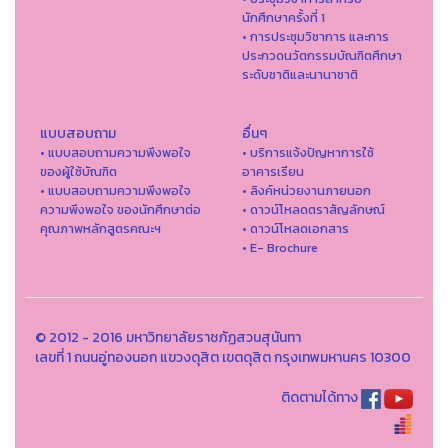
นักศึกษาครั้งที่ 1
• การประชุมวิชาการ และการ
ประกวดนวัตกรรมบัณฑิตศึกษา
ระดับชาติและนานาชาติ
แบบสอบถาม
อื่นๆ
• แบบสอบถามความพึงพอใจ
• บริการแจ้งปัญหาการใ่ช้
ของผู้ใช้บัณฑิต
อาคารเรียน
• แบบสอบถามความพึงพอใจ
• ลิงค์หน่วยงานภายนอก
ความพึงพอใจ ของนักศึกษาต่อ
• ดาวน์โหลดตราสัญลักษณ์
คุณภาพหลักสูตรคณะฯ
• ดาวน์โหลดเอกสาร
• E- Brochure
© 2012 - 2016 มหาวิทยาลัยราชภัฏสวนสุนันทา
เลขที่ 1 ถนนอู่ทองนอก แขวงดุสิต เขตดุสิต กรุงเทพมหานคร 10300
ติดตามได้ทาง