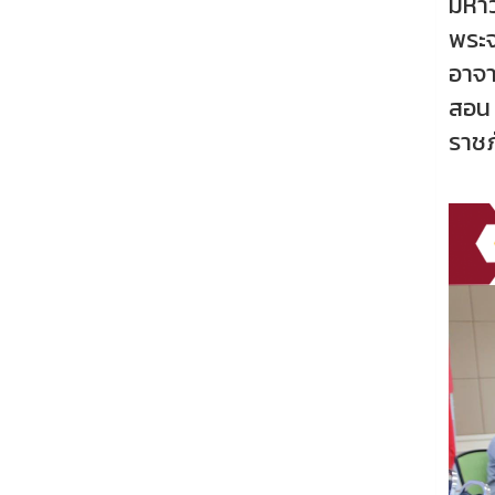
มหาว
พระจ
อาจา
สอน 
ราชภ