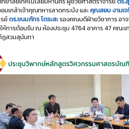
ิทยาลัยเทคโนโลยีมหานคร ผู้ช่วยศาสตราจารย์
ดร.สุ
อมเกล้าเจ้าคุณทหารลาดกระบัง และ
คุณสยม งามเจ
รย์
ดร.ชนมภัทร โตระสะ
รองคณบดีฝ่ายวิชาการ อาจาร
ให้การต้อนรับ ณ ห้องประชุม 4764 อาคาร 47 คณะเ
ัฏสวนสุนันทา