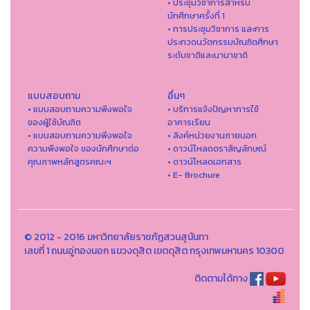
• ประชุมวิชาการสำหรับ
นักศึกษาครั้งที่ 1
• การประชุมวิชาการ และการ
ประกวดนวัตกรรมบัณฑิตศึกษา
ระดับชาติและนานาชาติ
แบบสอบถาม
อื่นๆ
• แบบสอบถามความพึงพอใจ
• บริการแจ้งปัญหาการใ่ช้
ของผู้ใช้บัณฑิต
อาคารเรียน
• แบบสอบถามความพึงพอใจ
• ลิงค์หน่วยงานภายนอก
ความพึงพอใจ ของนักศึกษาต่อ
• ดาวน์โหลดตราสัญลักษณ์
คุณภาพหลักสูตรคณะฯ
• ดาวน์โหลดเอกสาร
• E- Brochure
© 2012 - 2016 มหาวิทยาลัยราชภัฏสวนสุนันทา
เลขที่ 1 ถนนอู่ทองนอก แขวงดุสิต เขตดุสิต กรุงเทพมหานคร 10300
ติดตามได้ทาง