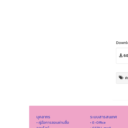
Downl
68
ค
บุคลากร
ระบบสารสนเทศ
• คู่มือการสอนผ่านสื่อ
• E-Office
ออนไลน์
• SSRU-mail