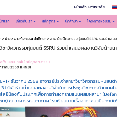
หน้าหลักมหาวิทยาลัย
น้าแรก
เกี่ยวกับเรา
หลักสูตร
นักศึกษา
โครงการ/อบรม
ก
>
ข่าว
>
ข่าว กิจกรรม นักศึกษา
> สาขาวิชาวิศวกรรมหุ่นยนต์ SSRU ร่วมนำเสนอ
วิชาวิศวกรรมหุ่นยนต์ SSRU ร่วมนำเสนอผลงานวิจัยด้านเท
ูแลเว็บ คณะเทคโนโลยีอุตสาหกรรม
กราคม 2569 11:46:31
่ 16–17 ธันวาคม 2568 อาจารย์ประจำสาขาวิชาวิศวกรรมหุ่นยนต์
ีที่ 3 ได้เข้าร่วมนำเสนอผลงานวิจัยในการประชุมวิชาการด้านเทคโน
นโลยีป้องกันประเทศเพื่อการทำสงครามแบบผสมผสาน” (Defens
re) ณ อาคารรณนภากาศ โรงเรียนนายเรืออากาศนวมินทกษัตริยา