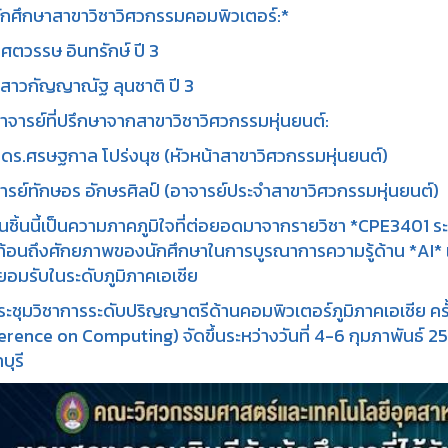
ักศึกษาสาขาวิชาวิศวกรรมคอมพิวเตอร์:*
ศตวรรษ อินทรักษ์ ปี 3
สาวกัญญาณัฐ ลุนชาติ ปี 3
าจารย์ที่ปรึกษาจากสาขาวิชาวิศวกรรมหุ่นยนต์:
 ดร.ศรษฐกาล โปร่งนุช (หัวหน้าสาขาวิศวกรรมหุ่นยนต์)
ารย์ทักษอร อักษรศิลป์ (อาจารย์ประจำสาขาวิศวกรรมหุ่นยนต์)
ชิ้นนี้เป็นความภาคภูมิใจที่ต่อยอดมาจากรายวิชา *CPE340
ะท้อนถึงศักยภาพของนักศึกษาในการบูรณาการความรู้ด้าน *AI* แ
ี่ยอมรับในระดับภูมิภาคเอเชีย
ะชุมวิชาการระดับปริญญาตรีด้านคอมพิวเตอร์ภูมิภาคเอเชีย ครั
rence on Computing) จัดขึ้นระหว่างวันที่ 4-6 กุมภาพันธ์
บุรี