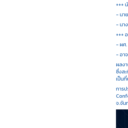
+++ น
- นาย
- นาง
+++ อ
- ผศ.
- อาจ
ผลงาน
ซึ่งส
เป็นท
การปร
Confe
จ.จันท