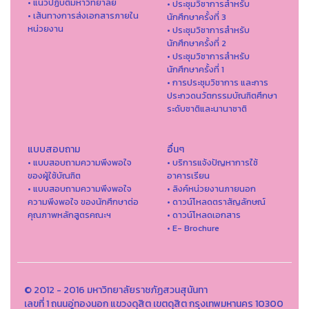
• แนวปฏิบัติมหาวิทยาลัย
• ประชุมวิชาการสำหรับ
• เส้นทางการส่งเอกสารภายใน
นักศึกษาครั้งที่ 3
หน่วยงาน
• ประชุมวิชาการสำหรับ
นักศึกษาครั้งที่ 2
• ประชุมวิชาการสำหรับ
นักศึกษาครั้งที่ 1
• การประชุมวิชาการ และการ
ประกวดนวัตกรรมบัณฑิตศึกษา
ระดับชาติและนานาชาติ
แบบสอบถาม
อื่นๆ
• แบบสอบถามความพึงพอใจ
• บริการแจ้งปัญหาการใ่ช้
ของผู้ใช้บัณฑิต
อาคารเรียน
• แบบสอบถามความพึงพอใจ
• ลิงค์หน่วยงานภายนอก
ความพึงพอใจ ของนักศึกษาต่อ
• ดาวน์โหลดตราสัญลักษณ์
คุณภาพหลักสูตรคณะฯ
• ดาวน์โหลดเอกสาร
• E- Brochure
© 2012 - 2016 มหาวิทยาลัยราชภัฏสวนสุนันทา
เลขที่ 1 ถนนอู่ทองนอก แขวงดุสิต เขตดุสิต กรุงเทพมหานคร 10300