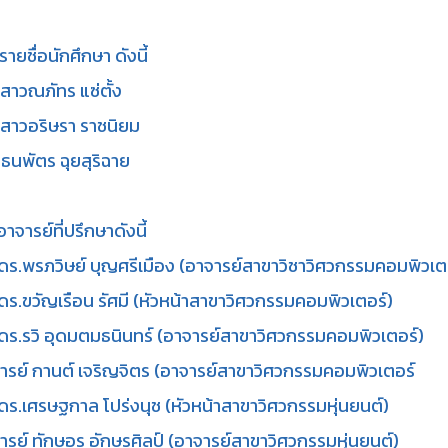
ายชื่อนักศึกษา ดังนี้
สาวณภัทร แซ่ตั้ง
สาวอริษรา ราชนิยม
ธนพัตร ฉุยสุริฉาย
าจารย์ที่ปรึกษาดังนี้
ดร.พรภวิษย์ บุญศรีเมือง (อาจารย์สาขาวิชาวิศวกรรมคอมพิวเต
ดร.ขวัญเรือน รัศมี (หัวหน้าสาขาวิศวกรรมคอมพิวเตอร์)
ดร.รวิ อุดมตมธนินทร์ (อาจารย์สาขาวิศวกรรมคอมพิวเตอร์)
ารย์ กานต์ เจริญจิตร (อาจารย์สาขาวิศวกรรมคอมพิวเตอร์
ดร.เศรษฐกาล โปร่งนุช (หัวหน้าสาขาวิศวกรรมหุ่นยนต์)
ารย์ ทักษอร อักษรศิลป์ (อาจารย์สาขาวิศวกรรมหุ่นยนต์)