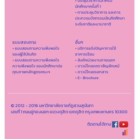
• ประชุมวิชาการสำหรับ
นักศึกษาครั้งที่ 1
• การประชุมวิชาการ และการ
ประกวดนวัตกรรมบัณฑิตศึกษา
ระดับชาติและนานาชาติ
แบบสอบถาม
อื่นๆ
• แบบสอบถามความพึงพอใจ
• บริการแจ้งปัญหาการใ่ช้
ของผู้ใช้บัณฑิต
อาคารเรียน
• แบบสอบถามความพึงพอใจ
• ลิงค์หน่วยงานภายนอก
ความพึงพอใจ ของนักศึกษาต่อ
• ดาวน์โหลดตราสัญลักษณ์
คุณภาพหลักสูตรคณะฯ
• ดาวน์โหลดเอกสาร
• E- Brochure
© 2012 - 2016 มหาวิทยาลัยราชภัฏสวนสุนันทา
เลขที่ 1 ถนนอู่ทองนอก แขวงดุสิต เขตดุสิต กรุงเทพมหานคร 10300
ติดตามได้ทาง