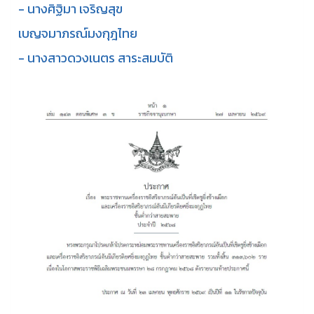
- นางศิฐิมา เจริญสุข
เบญจมาภรณ์มงกุฎไทย
- นางสาวดวงเนตร สาระสมบัติ