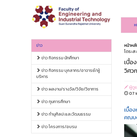
ห
ข่าว
หน้าหลั
โตระส
ข่าว กิจกรรม นักศึกษา
เบื้
วิศว
ข่าว กิจกรรม บุคลากร/อาจารย์/ผู้
บริหาร
ผู้ด
ข่าว ผลงาน/รางวัล/วิจัย/วิชาการ
07 พ
ข่าว ทุนการศึกษา
เบื้อ
ข่าว ทำนุศิลปะและวัฒนธรรม
คณบด
ข่าว โครงการ/อบรม