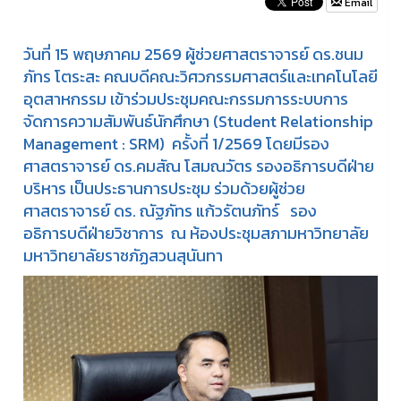
Email
วันที่ 15 พฤษภาคม 2569 ผู้ช่วยศาสตราจารย์ ดร.ชนม
ภัทร โตระสะ คณบดีคณะวิศวกรรมศาสตร์และเทคโนโลยี
อุตสาหกรรม เข้าร่วมประชุมคณะกรรมการระบบการ
จัดการความสัมพันธ์นักศึกษา (Student Relationship
Management : SRM) ครั้งที่ 1/2569 โดยมีรอง
ศาสตราจารย์ ดร.คมสัณ โสมณวัตร รองอธิการบดีฝ่าย
บริหาร เป็นประธานการประชุม ร่วมด้วยผู้ช่วย
ศาสตราจารย์ ดร. ณัฐภัทร แก้วรัตนภัทร์ รอง
อธิการบดีฝ่ายวิชาการ ณ ห้องประชุมสภามหาวิทยาลัย
มหาวิทยาลัยราชภัฏสวนสุนันทา