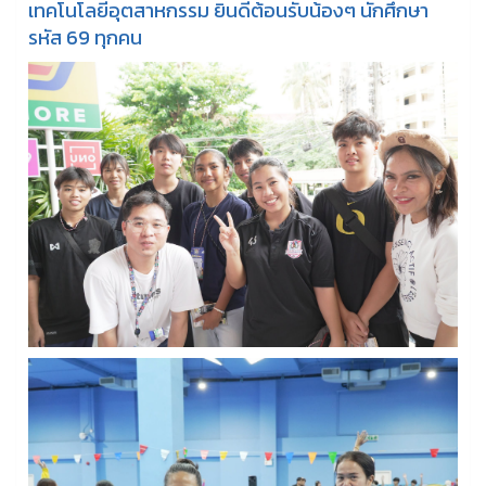
เทคโนโลยีอุตสาหกรรม ยินดีต้อนรับน้องๆ นักศึกษา
รหัส 69 ทุกคน