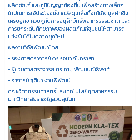
ผลิตภัณฑ์ และภูมิปัญญาท้องถิ่น เพื่อสร้างทางเลือก
ใหม่ในการใช้ประโยชน์จากวัสดุเหลือทิ้งให้เกิดมูลค่าเชิง
เศรษฐกิจ ควบคู่กับการอนุรักษ์ทรัพยากรธรรมชาติ และ
การยกระดับศักยภาพของผลิตภัณฑ์ชุมชนให้สามารถ
แข่งขันได้ในตลาดยุคใหม่
ผลงานวิจัยพัฒนาโดย
• รองศาสตราจารย์ ดร.รจนา จันทราสา
• ผู้ช่วยศาสตราจารย์ ดร.ภานุ พัฒนปณิธิพงศ์
• อาจารย์ ชุติมา งามพิพัฒน์
คณะวิศวกรรมศาสตร์และเทคโนโลยีอุตสาหกรรม
มหาวิทยาลัยราชภัฏสวนสุนันทา