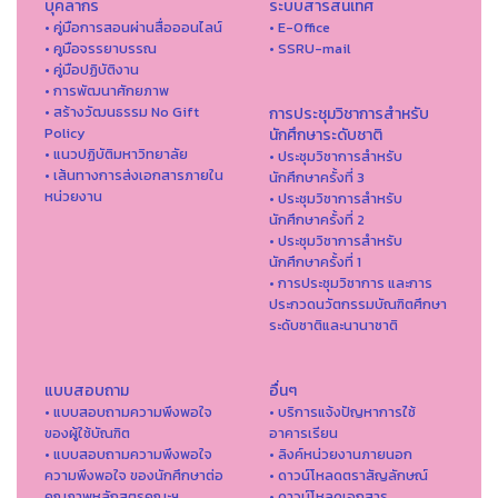
บุคลากร
ระบบสารสนเทศ
• คู่มือการสอนผ่านสื่อออนไลน์
• E-Office
• คูมือจรรยาบรรณ
• SSRU-mail
• คู่มือปฏิบัติงาน
• การพัฒนาศักยภาพ
• สร้างวัฒนธรรม No Gift
การประชุมวิชาการสำหรับ
Policy
นักศึกษาระดับชาติ
• แนวปฏิบัติมหาวิทยาลัย
• ประชุมวิชาการสำหรับ
• เส้นทางการส่งเอกสารภายใน
นักศึกษาครั้งที่ 3
หน่วยงาน
• ประชุมวิชาการสำหรับ
นักศึกษาครั้งที่ 2
• ประชุมวิชาการสำหรับ
นักศึกษาครั้งที่ 1
• การประชุมวิชาการ และการ
ประกวดนวัตกรรมบัณฑิตศึกษา
ระดับชาติและนานาชาติ
แบบสอบถาม
อื่นๆ
• แบบสอบถามความพึงพอใจ
• บริการแจ้งปัญหาการใ่ช้
ของผู้ใช้บัณฑิต
อาคารเรียน
• แบบสอบถามความพึงพอใจ
• ลิงค์หน่วยงานภายนอก
ความพึงพอใจ ของนักศึกษาต่อ
• ดาวน์โหลดตราสัญลักษณ์
คุณภาพหลักสูตรคณะฯ
• ดาวน์โหลดเอกสาร