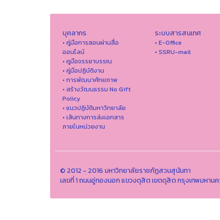
บุคลากร
ระบบสารสนเทศ
• คู่มือการสอนผ่านสื่อ
• E-Office
ออนไลน์
• SSRU-mail
• คูมือจรรยาบรรณ
• คู่มือปฏิบัติงาน
• การพัฒนาศักยภาพ
• สร้างวัฒนธรรม No Gift
Policy
• แนวปฏิบัติมหาวิทยาลัย
• เส้นทางการส่งเอกสาร
ภายในหน่วยงาน
© 2012 - 2016 มหาวิทยาลัยราชภัฏสวนสุนันทา
เลขที่ 1 ถนนอู่ทองนอก แขวงดุสิต เขตดุสิต กรุงเทพมหาน