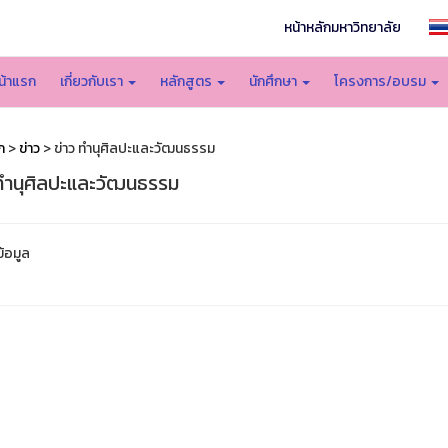
หน้าหลักมหาวิทยาลัย
น้าแรก
เกี่ยวกับเรา
หลักสูตร
นักศึกษา
โครงการ/อบรม
ก
>
ข่าว
> ข่าว ทำนุศิลปะและวัฒนธรรม
 ทำนุศิลปะและวัฒนธรรม
ข้อมูล