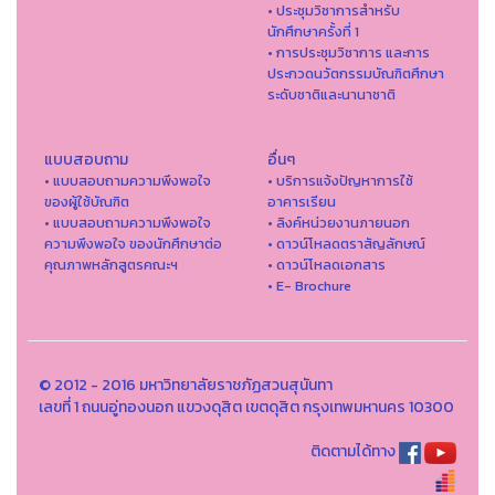
• ประชุมวิชาการสำหรับ
นักศึกษาครั้งที่ 1
• การประชุมวิชาการ และการ
ประกวดนวัตกรรมบัณฑิตศึกษา
ระดับชาติและนานาชาติ
แบบสอบถาม
อื่นๆ
• แบบสอบถามความพึงพอใจ
• บริการแจ้งปัญหาการใ่ช้
ของผู้ใช้บัณฑิต
อาคารเรียน
• แบบสอบถามความพึงพอใจ
• ลิงค์หน่วยงานภายนอก
ความพึงพอใจ ของนักศึกษาต่อ
• ดาวน์โหลดตราสัญลักษณ์
คุณภาพหลักสูตรคณะฯ
• ดาวน์โหลดเอกสาร
• E- Brochure
© 2012 - 2016 มหาวิทยาลัยราชภัฏสวนสุนันทา
เลขที่ 1 ถนนอู่ทองนอก แขวงดุสิต เขตดุสิต กรุงเทพมหานคร 10300
ติดตามได้ทาง