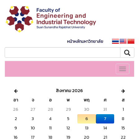
หน้าหลักมหาวิทยาลัย
Toggle
navigati
สิงหาคม 2026
อา
จ
อ
พ
พฤ
ศ
ส
26
27
28
29
30
31
1
2
3
4
5
6
7
8
9
10
11
12
13
14
15
16
17
18
19
20
21
22