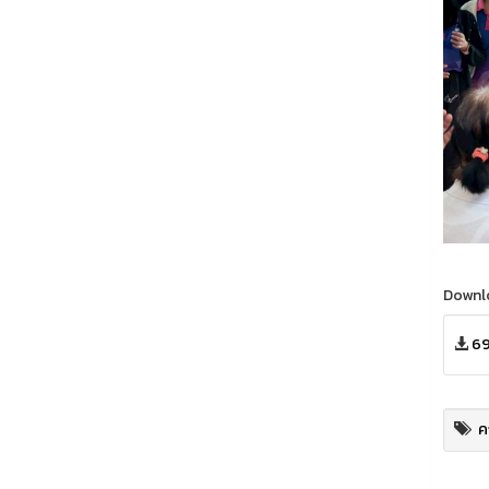
Downl
69
ค