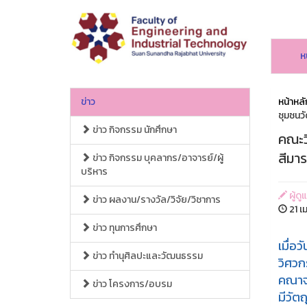
ห
ข่าว
หน้าหลั
ชุมชนวั
ข่าว กิจกรรม นักศึกษา
คณะว
สีมาร
ข่าว กิจกรรม บุคลากร/อาจารย์/ผู้
บริหาร
ผู้ด
ข่าว ผลงาน/รางวัล/วิจัย/วิชาการ
21 เ
ข่าว ทุนการศึกษา
เมื่อ
ข่าว ทำนุศิลปะและวัฒนธรรม
วิศวก
คณาจา
ข่าว โครงการ/อบรม
มีวัต