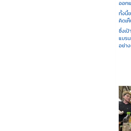
ออกแบ
ทั้งน
คิดเห
ซึ่งเ
แบรนด
อย่างย