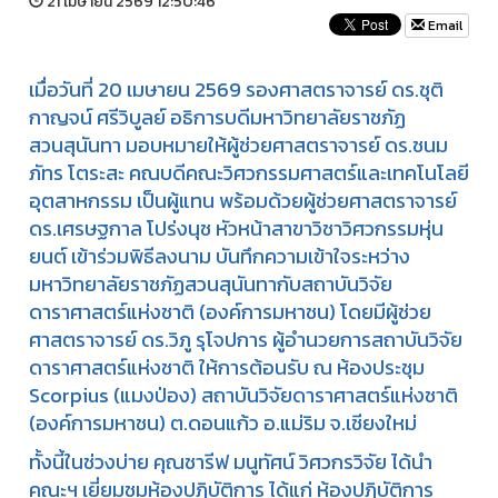
21 เมษายน 2569 12:50:46
Email
เมื่อวันที่ 20 เมษายน 2569 รองศาสตราจารย์ ดร.ชุติ
กาญจน์ ศรีวิบูลย์ อธิการบดีมหาวิทยาลัยราชภัฏ
สวนสุนันทา มอบหมายให้ผู้ช่วยศาสตราจารย์ ดร.ชนม
ภัทร โตระสะ คณบดีคณะวิศวกรรมศาสตร์และเทคโนโลยี
อุตสาหกรรม เป็นผู้แทน พร้อมด้วยผู้ช่วยศาสตราจารย์
ดร.เศรษฐกาล โปร่งนุช หัวหน้าสาขาวิชาวิศวกรรมหุ่น
ยนต์ เข้าร่วมพิธีลงนาม บันทึกความเข้าใจระหว่าง
มหาวิทยาลัยราชภัฏสวนสุนันทากับสถาบันวิจัย
ดาราศาสตร์แห่งชาติ (องค์การมหาชน) โดยมีผู้ช่วย
ศาสตราจารย์ ดร.วิภู รุโจปการ ผู้อำนวยการสถาบันวิจัย
ดาราศาสตร์แห่งชาติ ให้การต้อนรับ ณ ห้องประชุม
Scorpius (แมงป่อง) สถาบันวิจัยดาราศาสตร์แห่งชาติ
(องค์การมหาชน) ต.ดอนแก้ว อ.แม่ริม จ.เชียงใหม่
ทั้งนี้ในช่วงบ่าย คุณชารีฟ มนูทัศน์ วิศวกรวิจัย ได้นำ
คณะฯ เยี่ยมชมห้องปฏิบัติการ ได้แก่ ห้องปฏิบัติการ