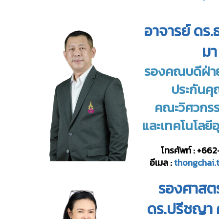
อาจารย์ ดร.
มา
รองคณบดีฝ่า
ประกันค
คณะวิศวกร
และ
เทคโนโลยี
โทรศัพท์ : +66
อีเมล :
thongchai.
รองศาสตร
ดร.ปรีชญา 