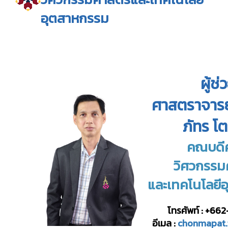
อุตสาหกรรม
ผู้ช่
ศาสตราจารย
ภัทร โต
คณบดี
วิศวกรรม
และ
เทคโนโลยี
โทรศัพท์ : +66
อีเมล :
chonmapat.