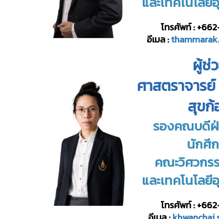
และ
เทคโนโลยี
โทรศัพท์ : +66
อีเมล :
thammarak.
ผู้ช่
ศาสตราจารย์
สุขก
รองคณบดีฝ่
นักศึ
คณะวิศวกร
และ
เทคโนโลยี
โทรศัพท์ : +66
อีเมล :
khwanchai.