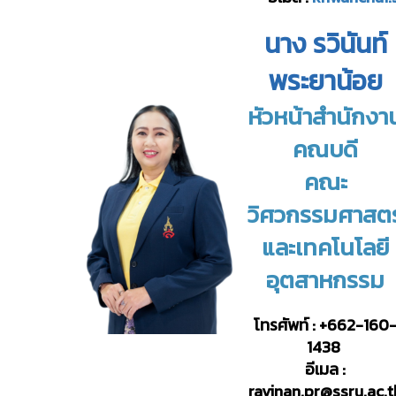
นาง รวินันท์
พระยาน้อย
หัวหน้าสำนักงา
คณบดี
คณะ
วิศวกรรมศาสตร
และ
เทคโนโลยี
อุตสาหกรรม
โทรศัพท์ : +662-160
1438
อีเมล :
ravinan.pr
@ssru.ac.t