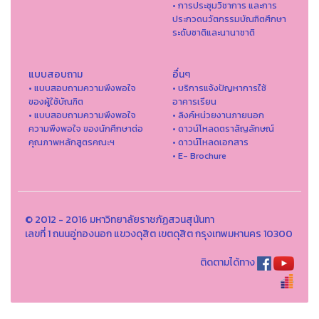
• การประชุมวิชาการ และการ
ประกวดนวัตกรรมบัณฑิตศึกษา
ระดับชาติและนานาชาติ
แบบสอบถาม
อื่นๆ
• แบบสอบถามความพึงพอใจ
• บริการแจ้งปัญหาการใ่ช้
ของผู้ใช้บัณฑิต
อาคารเรียน
• แบบสอบถามความพึงพอใจ
• ลิงค์หน่วยงานภายนอก
ความพึงพอใจ ของนักศึกษาต่อ
• ดาวน์โหลดตราสัญลักษณ์
คุณภาพหลักสูตรคณะฯ
• ดาวน์โหลดเอกสาร
• E- Brochure
© 2012 - 2016 มหาวิทยาลัยราชภัฏสวนสุนันทา
เลขที่ 1 ถนนอู่ทองนอก แขวงดุสิต เขตดุสิต กรุงเทพมหานคร 10300
ติดตามได้ทาง