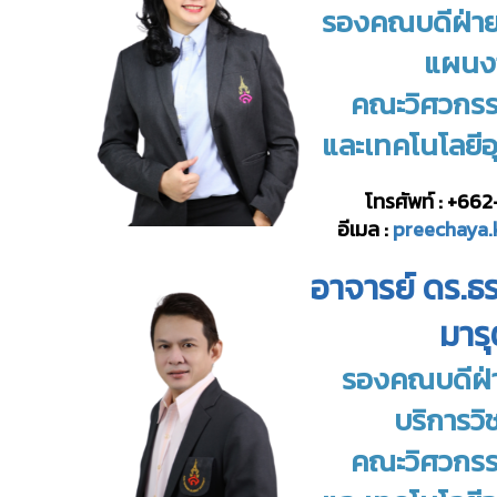
รองคณบดีฝ่า
แผนง
คณะวิศวกร
และ
เทคโนโลยี
โทรศัพท์ : +66
อีเมล :
preechaya.
อาจารย์ ดร.ธร
มาร
รองคณบดีฝ่
บริการวิ
คณะวิศวกร